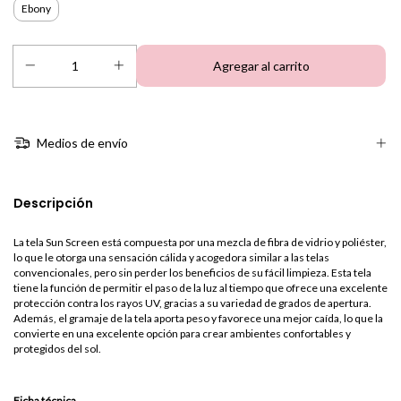
Ebony
Medios de envío
Descripción
La tela Sun Screen está compuesta por una mezcla de fibra de vidrio y poliéster,
lo que le otorga una sensación cálida y acogedora similar a las telas
convencionales, pero sin perder los beneficios de su fácil limpieza. Esta tela
tiene la función de permitir el paso de la luz al tiempo que ofrece una excelente
protección contra los rayos UV, gracias a su variedad de grados de apertura.
Además, el gramaje de la tela aporta peso y favorece una mejor caída, lo que la
convierte en una excelente opción para crear ambientes confortables y
protegidos del sol.
Ficha técnica