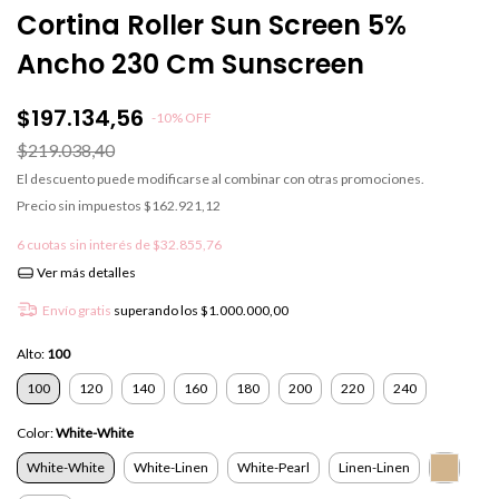
Cortina Roller Sun Screen 5%
Ancho 230 Cm Sunscreen
$197.134,56
-
10
%
OFF
$219.038,40
El descuento puede modificarse al combinar con otras promociones.
Precio sin impuestos
$162.921,12
6
cuotas sin interés de
$32.855,76
Ver más detalles
Envío gratis
superando los
$1.000.000,00
Alto:
100
100
120
140
160
180
200
220
240
Color:
White-White
White-White
White-Linen
White-Pearl
Linen-Linen