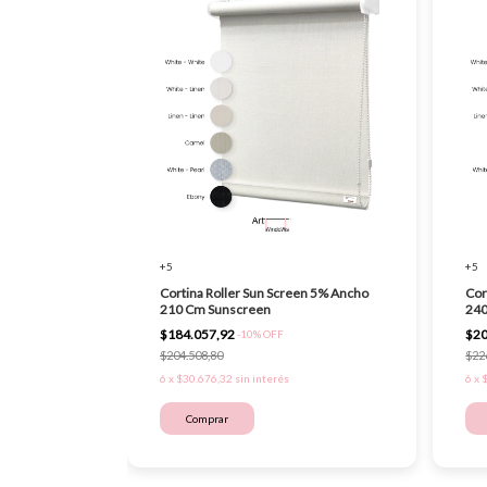
+5
+5
Cortina Roller Sun Screen 5% Ancho
Cor
210 Cm Sunscreen
240
$184.057,92
$20
-
10
%
OFF
$204.508,80
$22
6
x
$30.676,32
sin interés
6
x
Comprar