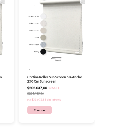
+5
o
Cortina Roller Sun Screen 5% Ancho
250 Cm Sunscreen
$202.037,00
-
10
%
OFF
$224.485,56
6
x
$33.672,83
sin interés
Comprar