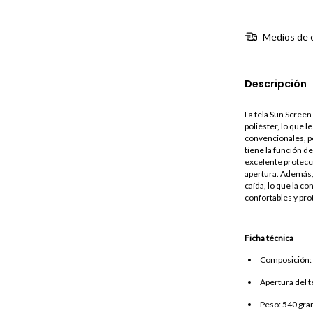
Medios de 
Descripción
La tela Sun Screen
poliéster, lo que l
convencionales, per
tiene la función de
excelente protecci
apertura. Además, 
caída, lo que la c
confortables y pro
Ficha técnica
Composición: 3
Apertura del t
Peso: 540 gr