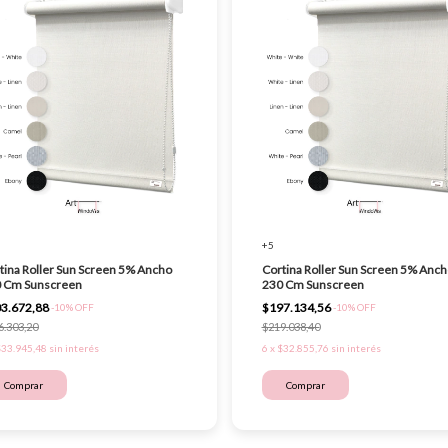
+5
tina Roller Sun Screen 5% Ancho
Cortina Roller Sun Screen 5% Anch
 Cm Sunscreen
230 Cm Sunscreen
3.672,88
$197.134,56
-
10
%
OFF
-
10
%
OFF
6.303,20
$219.038,40
$33.945,48
sin interés
6
x
$32.855,76
sin interés
Comprar
Comprar