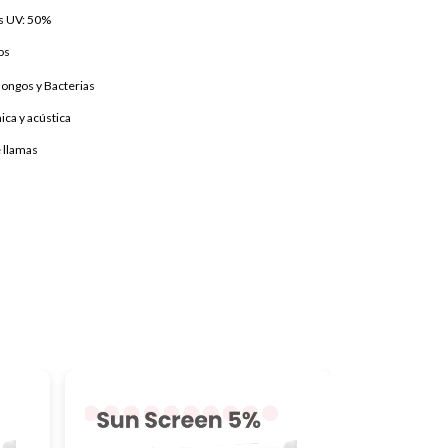
s UV: 50%
os
Hongos y Bacterias
ica y acústica
 llamas