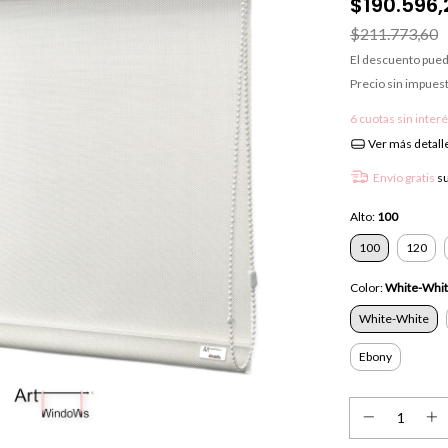
$190.596,
$211.773,60
El descuento pued
Precio sin impues
6
cuotas sin inter
Ver más detall
Envío gratis
s
Alto:
100
100
120
Color:
White-Whi
White-White
Ebony