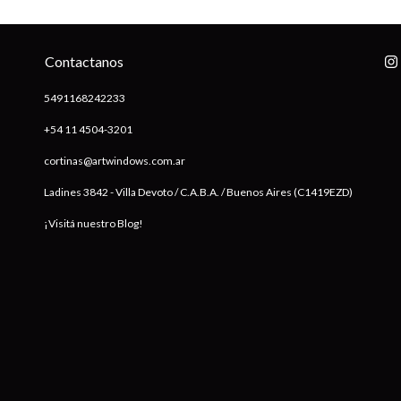
Contactanos
5491168242233
+54 11 4504-3201
cortinas@artwindows.com.ar
Ladines 3842 - Villa Devoto / C.A.B.A. / Buenos Aires (C1419EZD)
¡Visitá nuestro Blog!