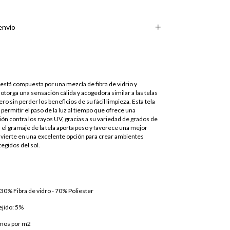
envío
 está compuesta por una mezcla de fibra de vidrio y
e otorga una sensación cálida y acogedora similar a las telas
o sin perder los beneficios de su fácil limpieza. Esta tela
 permitir el paso de la luz al tiempo que ofrece una
ón contra los rayos UV, gracias a su variedad de grados de
el gramaje de la tela aporta peso y favorece una mejor
onvierte en una excelente opción para crear ambientes
tegidos del sol.
0% Fibra de vidro - 70% Poliester
ejido: 5%
amos por m2