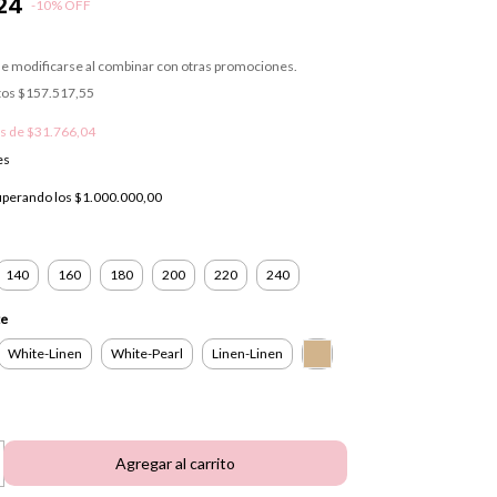
24
-
10
%
OFF
e modificarse al combinar con otras promociones.
tos
$157.517,55
és de
$31.766,04
es
uperando los
$1.000.000,00
140
160
180
200
220
240
te
White-Linen
White-Pearl
Linen-Linen