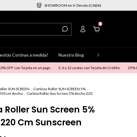
SHOWROOM en V. Devoto (CABA)
0
esitás Cortinas a medida?
Nuestro Blog
Ponete en contacto
 con Tarjeta en un pago
3, 6 y 12 cuotas con Tarjeta de Crédito
25% OFF abo
Roller SUN SCREEN
.
Cortinas Roller SUN SCREEN 5%
.
 250 cm Ancho
.
Cortina Roller Sun Screen 5% Ancho 220
a Roller Sun Screen 5%
 220 Cm Sunscreen