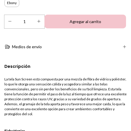
Ebony
Medios de envío
Descripción
La tela Sun Screen está compuesta por una mezcla de fibra de vidrio y poliéster,
lo que le otorga una sensación cálida y acogedora similar a las telas
convencionales, pero sin perder los beneficios de su fácil limpieza. Esta tela
tiene la función de permitir el paso de la luz al tiempo que ofrece una excelente
protección contra los rayos UV, gracias a su variedad de grados de apertura.
Además, el gramaje de la tela aporta peso y favorece una mejor caída, lo que la
convierte en una excelente opción para crear ambientes confortables y
protegidos del sol.
Ficha técnica