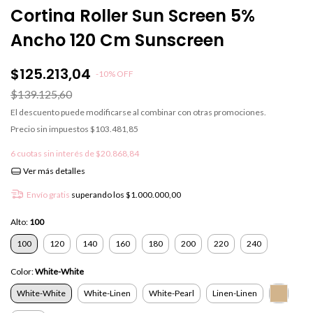
Cortina Roller Sun Screen 5%
Ancho 120 Cm Sunscreen
$125.213,04
-
10
%
OFF
$139.125,60
El descuento puede modificarse al combinar con otras promociones.
Precio sin impuestos
$103.481,85
6
cuotas sin interés de
$20.868,84
Ver más detalles
Envío gratis
superando los
$1.000.000,00
Alto:
100
100
120
140
160
180
200
220
240
Color:
White-White
White-White
White-Linen
White-Pearl
Linen-Linen